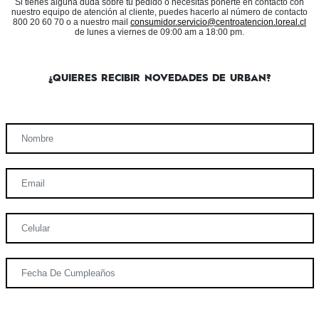
Si tienes alguna duda sobre tu pedido o necesitas ponerte en contacto con
nuestro equipo de atención al cliente, puedes hacerlo al número de contacto
800 20 60 70 o a nuestro mail
consumidor.servicio@centroatencion.loreal.cl
de lunes a viernes de 09:00 am a 18:00 pm.
¿QUIERES RECIBIR NOVEDADES DE URBAN?