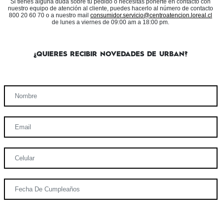
Si tienes alguna duda sobre tu pedido o necesitas ponerte en contacto con
nuestro equipo de atención al cliente, puedes hacerlo al número de contacto
800 20 60 70 o a nuestro mail
consumidor.servicio@centroatencion.loreal.cl
de lunes a viernes de 09:00 am a 18:00 pm.
¿QUIERES RECIBIR NOVEDADES DE URBAN?