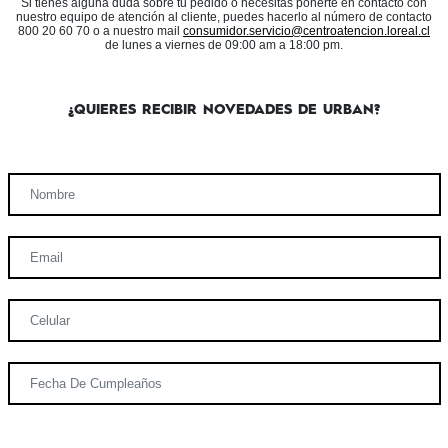
Si tienes alguna duda sobre tu pedido o necesitas ponerte en contacto con
nuestro equipo de atención al cliente, puedes hacerlo al número de contacto
800 20 60 70 o a nuestro mail
consumidor.servicio@centroatencion.loreal.cl
de lunes a viernes de 09:00 am a 18:00 pm.
¿QUIERES RECIBIR NOVEDADES DE URBAN?