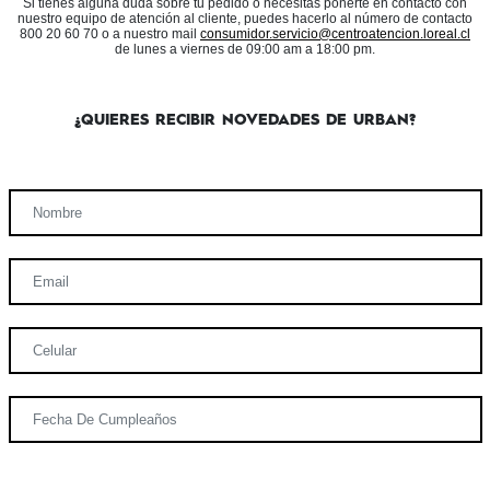
Si tienes alguna duda sobre tu pedido o necesitas ponerte en contacto con
nuestro equipo de atención al cliente, puedes hacerlo al número de contacto
800 20 60 70 o a nuestro mail
consumidor.servicio@centroatencion.loreal.cl
de lunes a viernes de 09:00 am a 18:00 pm.
¿QUIERES RECIBIR NOVEDADES DE URBAN?