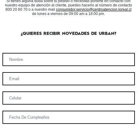
Si tienes alguna duda sobre tu pedido o necesitas ponerte en contacto con
nuestro equipo de atención al cliente, puedes hacerlo al número de contacto
800 20 60 70 o a nuestro mail
consumidor.servicio@centroatencion.loreal.cl
de lunes a viernes de 09:00 am a 18:00 pm.
¿QUIERES RECIBIR NOVEDADES DE URBAN?