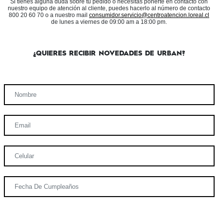
Si tienes alguna duda sobre tu pedido o necesitas ponerte en contacto con
nuestro equipo de atención al cliente, puedes hacerlo al número de contacto
800 20 60 70 o a nuestro mail
consumidor.servicio@centroatencion.loreal.cl
de lunes a viernes de 09:00 am a 18:00 pm.
¿QUIERES RECIBIR NOVEDADES DE URBAN?