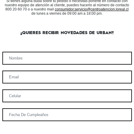
Si tienes alguna duda sobre tu pedido o necesitas ponerte en contacto con
nuestro equipo de atención al cliente, puedes hacerlo al número de contacto
800 20 60 70 o a nuestro mail
consumidor.servicio@centroatencion.loreal.cl
de lunes a viernes de 09:00 am a 18:00 pm.
¿QUIERES RECIBIR NOVEDADES DE URBAN?