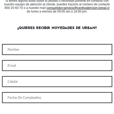
Si tienes alguna duda sobre tu pedido o necesitas ponerte en contacto con
nuestro equipo de atención al cliente, puedes hacerlo al número de contacto
800 20 60 70 o a nuestro mail
consumidor.servicio@centroatencion.loreal.cl
de lunes a viernes de 09:00 am a 18:00 pm.
¿QUIERES RECIBIR NOVEDADES DE URBAN?