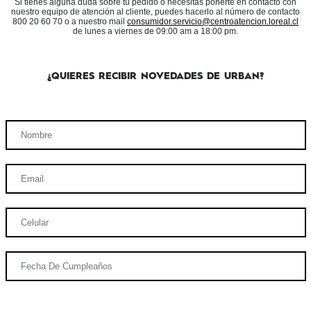
Si tienes alguna duda sobre tu pedido o necesitas ponerte en contacto con
nuestro equipo de atención al cliente, puedes hacerlo al número de contacto
800 20 60 70 o a nuestro mail
consumidor.servicio@centroatencion.loreal.cl
de lunes a viernes de 09:00 am a 18:00 pm.
¿QUIERES RECIBIR NOVEDADES DE URBAN?