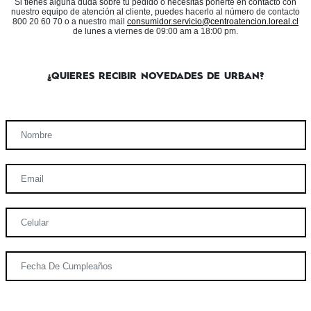
Si tienes alguna duda sobre tu pedido o necesitas ponerte en contacto con
nuestro equipo de atención al cliente, puedes hacerlo al número de contacto
800 20 60 70 o a nuestro mail
consumidor.servicio@centroatencion.loreal.cl
de lunes a viernes de 09:00 am a 18:00 pm.
¿QUIERES RECIBIR NOVEDADES DE URBAN?