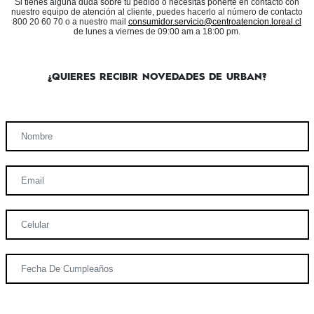
Si tienes alguna duda sobre tu pedido o necesitas ponerte en contacto con
nuestro equipo de atención al cliente, puedes hacerlo al número de contacto
800 20 60 70 o a nuestro mail
consumidor.servicio@centroatencion.loreal.cl
de lunes a viernes de 09:00 am a 18:00 pm.
¿QUIERES RECIBIR NOVEDADES DE URBAN?