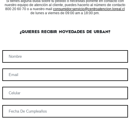
Si tienes alguna duda sobre tu pedido o necesitas ponerte en contacto con
nuestro equipo de atención al cliente, puedes hacerlo al número de contacto
800 20 60 70 o a nuestro mail
consumidor.servicio@centroatencion.loreal.cl
de lunes a viernes de 09:00 am a 18:00 pm.
¿QUIERES RECIBIR NOVEDADES DE URBAN?